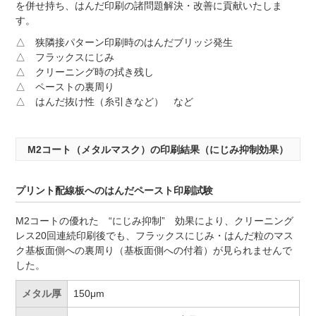
を併せ持ち、はんだ印刷の諸問題解決・改善に貢献いたしま
す。
△ 狭隣接パターン印刷時のはんだブリッジ発生
△ フラックスにじみ
△ クリーニング時の拭き残し
△ ペーストの裏周り
△ はんだ抜け性（糸引きなど） など
M2コート（メタルマスク）の印刷結果（にじみ抑制効果）
プリント配線板へのはんだペースト印刷試験
M2コートの優れた “にじみ抑制” 効果により、クリーニング
レス20回連続印刷後でも、フラックスにじみ・はんだ粒のマス
ク基板面側への裏周り（基板面側への付着）が見られませんで
した。
メタル厚
150μm